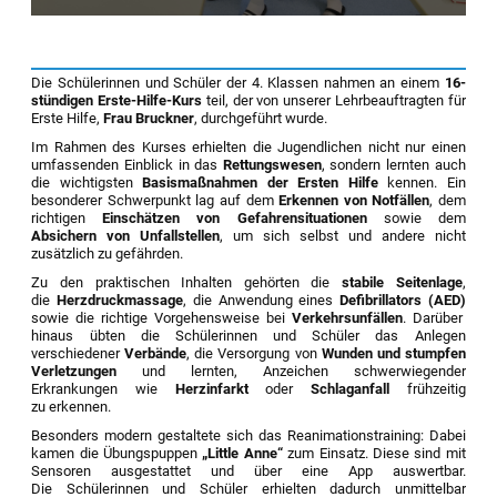
Die Schülerinnen und Schüler der 4. Klassen nahmen an einem
16-
stündigen Erste-Hilfe-Kurs
teil, der von unserer Lehrbeauftragten für
Erste Hilfe,
Frau Bruckner
, durchgeführt wurde.
Im Rahmen des Kurses erhielten die Jugendlichen nicht nur einen
umfassenden Einblick in das
Rettungswesen
, sondern lernten auch
die wichtigsten
Basismaßnahmen der Ersten Hilfe
kennen. Ein
besonderer Schwerpunkt lag auf dem
Erkennen von Notfällen
, dem
richtigen
Einschätzen von Gefahrensituationen
sowie dem
Absichern von Unfallstellen
, um sich selbst und andere nicht
zusätzlich zu gefährden.
Zu den praktischen Inhalten gehörten die
stabile Seitenlage
,
die
Herzdruckmassage
, die Anwendung eines
Defibrillators (AED)
sowie die richtige Vorgehensweise bei
Verkehrsunfällen
. Darüber
hinaus übten die Schülerinnen und Schüler das Anlegen
verschiedener
Verbände
, die Versorgung von
Wunden und stumpfen
Verletzungen
und lernten, Anzeichen schwerwiegender
Erkrankungen wie
Herzinfarkt
oder
Schlaganfall
frühzeitig
zu erkennen.
Besonders modern gestaltete sich das Reanimationstraining: Dabei
kamen die Übungspuppen
„Little Anne“
zum Einsatz. Diese sind mit
Sensoren ausgestattet und über eine App auswertbar.
Die Schülerinnen und Schüler erhielten dadurch unmittelbar