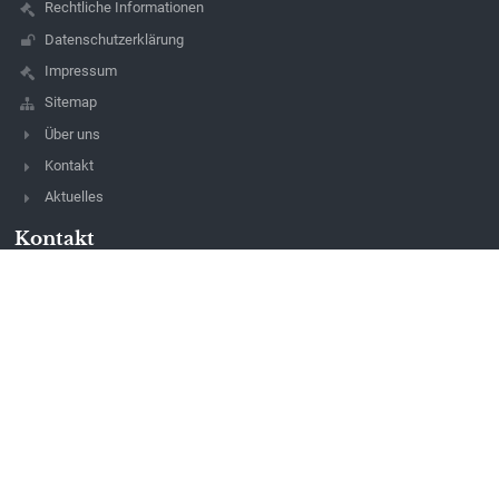
Rechtliche Informationen
Datenschutzerklärung
Impressum
Sitemap
Über uns
Kontakt
Aktuelles
Kontakt
Mittelschule Bad Waltersdorf
Direktion: ms-badwaltersdorf@htb.at
03333 22001
Schulstraße185
8271 Bad Waltersdorf
Austria
Erreichbarkeit Sekretariat
aktuell zu folgenden Zeiten erreichbar:
Montag: 9:00 - 12:00
Dienstag: 9:00 - 12:00