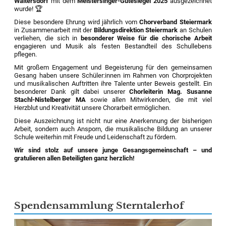
Waltersdorf
mit dem
Meistersinger-Gütesiegel 2025
ausgezeichnet
wurde! 🏆
Diese besondere Ehrung wird jährlich vom
Chorverband Steiermark
in Zusammenarbeit mit der
Bildungsdirektion Steiermark
an Schulen
verliehen, die sich in
besonderer Weise für die chorische Arbeit
engagieren und Musik als festen Bestandteil des Schullebens
pflegen.
Mit großem Engagement und Begeisterung für den gemeinsamen
Gesang haben unsere Schüler:innen im Rahmen von Chorprojekten
und musikalischen Auftritten ihre Talente unter Beweis gestellt. Ein
besonderer Dank gilt dabei unserer
Chorleiterin Mag. Susanne
Stachl-Nistelberger MA
sowie allen Mitwirkenden, die mit viel
Herzblut und Kreativität unsere Chorarbeit ermöglichen.
Diese Auszeichnung ist nicht nur eine Anerkennung der bisherigen
Arbeit, sondern auch Ansporn, die musikalische Bildung an unserer
Schule weiterhin mit Freude und Leidenschaft zu fördern.
Wir sind stolz auf unsere junge Gesangsgemeinschaft – und
gratulieren allen Beteiligten ganz herzlich!
Spendensammlung Sterntalerhof