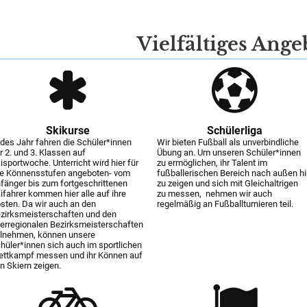
Vielfältiges Ange
Skikurse
Schülerliga
des Jahr fahren die Schüler*innen
Wir bieten Fußball als unverbindliche
r 2. und 3. Klassen auf
Übung an. Um unseren Schüler*innen
isportwoche. Unterricht wird hier für
zu ermöglichen, ihr Talent im
le Könnensstufen angeboten- vom
fußballerischen Bereich nach außen h
fänger bis zum fortgeschrittenen
zu zeigen und sich mit Gleichaltrigen
ifahrer kommen hier alle auf ihre
zu messen, nehmen wir auch
sten. Da wir auch an den
regelmäßig an Fußballturnieren teil.
zirksmeisterschaften und den
erregionalen Bezirksmeisterschaften
ilnehmen, können unsere
hüler*innen sich auch im sportlichen
ttkampf messen und ihr Können auf
n Skiern zeigen.