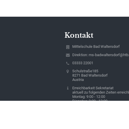
Kontakt
Mittelschule Bad Waltersdorf
Direktion: ms-badwaltersdorf@htb.
03333 22001
Schulstraße185
8271 Bad Waltersdorf
Austria
Erreichbarkeit Sekretariat
aktuell zu folgenden Zeiten erreich
Montag: 9:00 - 12:00
Dienstag: 9:00 - 12:00
Mittwoch: 8:00 - 11:00
Donnerstag: 8:00 - 11:00
Freitag: 9:00 - 12:00
Sekretariat: ms-badwaltersdorf2@h