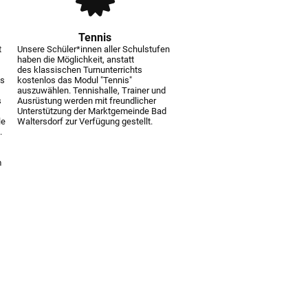
Tennis
t
Unsere Schüler*innen aller Schulstufen
s
haben die Möglichkeit, anstatt
des klassischen Turnunterrichts
bs
kostenlos das Modul "Tennis"
auszuwählen. Tennishalle, Trainer und
s
Ausrüstung werden mit freundlicher
Unterstützung der Marktgemeinde Bad
le
Waltersdorf zur Verfügung gestellt.
.
m