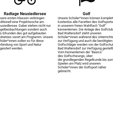
Radtage Neusiedlersee
Golf
sere ersten Klassen verbringen
Unsere Schüler*innen können komplet
aditionell eine Projektwoche am
kostenlos alle Facetten des Golfsport
usiedlersee. Dabei stehen nicht nur
in unserem freien Wahlfach "Golf"
gelbeobachtungen sondern auch
kennenlernen. Die Anlage des Golfclu
s Erkunden des gut aufgebauten
Bad Waltersdorf steht unseren
dnetzes vorort am Programm. Unsere
Schüler*innen während des Unterricht
hüler*innen sollen so für diese
zur Verfügung und auch die benötigten
rbindung von Sport und Natur
Golfschläger werden von der Golfschu
geistert werden.
Bad Waltersdorf zur Verfügung gestellt
Vom Kennenlernen der "Basics"
des Golfschwungs, über
die grundlegenden Regelkunde bis zu
Spielen am Platz wird unseren
Schüler*innen der Golfsport näher
gebracht.